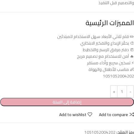
والتصميم قبل التنفيذ
المميزات الرئيسية
✏️ قلم ثلاثي الأبعاد سهل الاستخدام للمبتدئين
🎨 يحفّز الإبداع والتفكير الابتكاري
📒 دفتر مرفق للرسم والتخطيط
🔥 آمن للاستخدام مع تصميم مريح
⚡ تسخين سريع وأداء مستقر
👶 مناسب للأطفال والهواة
1051052004202
إضافة إلى السلة
Add to wishlist
Add to compare
رمز المنتج:
1051052004202