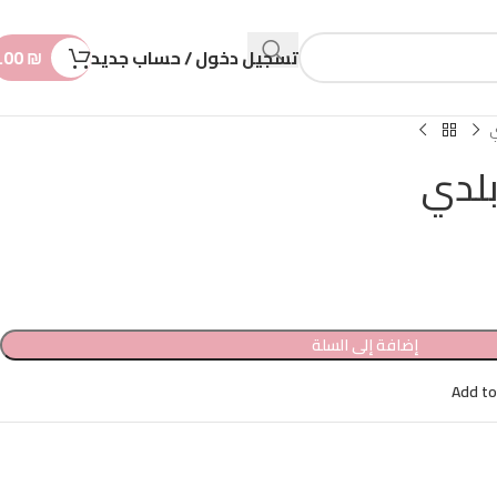
n
t
تسجيل دخول / حساب جديد
₪
.00
ي
بلدي
إضافة إلى السلة
Add to