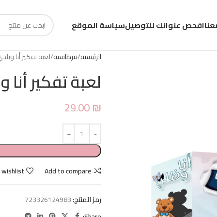
عنا
افحص عنوانك للتوصيل
سياسة الموقع
الرئيسية
قرطاسية
لعبة تفكير أنا وبلد
لعبة تفكير أنا و
29.00
₪
 wishlist
Add to compare
رمز المنتج:
723326124983
Share: