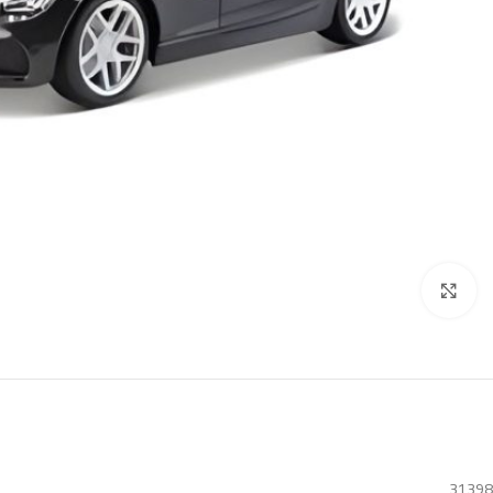
Click to enlarge
31398