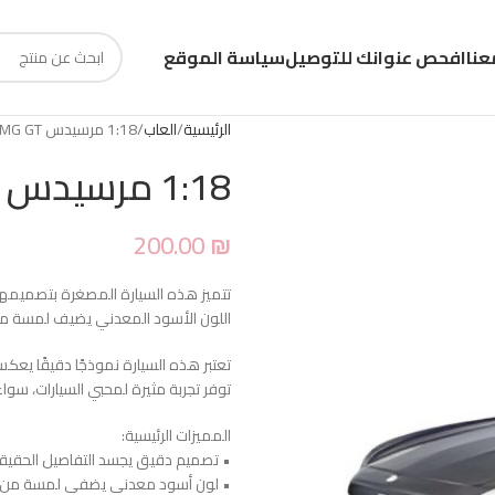
عنا
افحص عنوانك للتوصيل
سياسة الموقع
الرئيسية
العاب
1:18 مرسيدس AMG GT أسود معدني
1:18 مرسيدس AMG GT أسود معدني
200.00
₪
اللون الأسود المعدني يضيف لمسة من 
تعتبر هذه السيارة نموذجًا دقيقًا يعكس
توفر تجربة مثيرة لمحبي السيارات، سو
المميزات الرئيسية:
• تصميم دقيق يجسد التفاصيل الحقيقية ل
• لون أسود معدني يضفي لمسة من ال