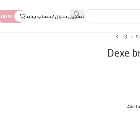
n
t
تسجيل دخول / حساب جديد
₪
.00
D
Dexe b
Add to