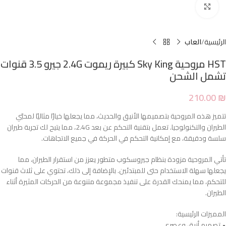
Click to enlarge
الرئيسية
العاب
HST مروحية Sky King كبيرة ريموت 2.4G جيرو 3.5 قنوات
تشمل الشحن
210.00
₪
تتميز هذه المروحية بتصميمها الأنيق والحديث، مما يجعلها خيارًا مثاليًا لمحبّي
الطيران والتكنولوجيا. تعمل بتقنية التحكم عن بعد 2.4G، مما يتيح لك تجربة طيران
سلسة ودقيقة، مع إمكانية التحكم في الحركة في جميع الاتجاهات.
تأتي المروحية مزودة بنظام جيروسكوب متطور يعزز من استقرار الطيران، مما
يجعلها سهلة الاستخدام حتى للمبتدئين. بالإضافة إلى ذلك، تحتوي على ثلاث قنوات
للتحكم، مما يمنحك القدرة على تنفيذ مجموعة متنوعة من الحركات المثيرة أثناء
الطيران.
المميزات الرئيسية:
• تصميم أنيق وعصري