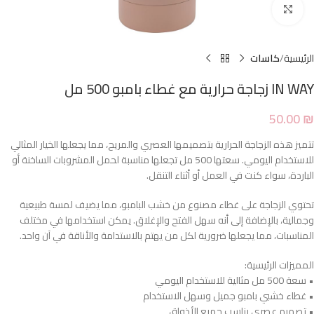
Click to enlarge
الرئيسية
كاسات
IN WAY زجاجة حرارية مع غطاء بامبو 500 مل
50.00
₪
تتميز هذه الزجاجة الحرارية بتصميمها العصري والمريح، مما يجعلها الخيار المثالي
للاستخدام اليومي. سعتها 500 مل تجعلها مناسبة لحمل المشروبات الساخنة أو
الباردة، سواء كنت في العمل أو أثناء التنقل.
تحتوي الزجاجة على غطاء مصنوع من خشب البامبو، مما يضيف لمسة طبيعية
وجمالية، بالإضافة إلى أنه سهل الفتح والإغلاق. يمكن استخدامها في مختلف
المناسبات، مما يجعلها ضرورية لكل من يهتم بالاستدامة والأناقة في آن واحد.
المميزات الرئيسية:
• سعة 500 مل مثالية للاستخدام اليومي
• غطاء خشبي بامبو جميل وسهل الاستخدام
• تصميم عصري يناسب جميع الأذواق