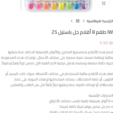
Click to enlarge
الرئيسية
قرطاسية
IW طقم 8 أقلام جل باستيل 25
9.90
₪
تتميز هذه الأقلام بتصميمها العصري والألوان الباستيلية الجذابة، مما يجعلها
مثالية لإضافة لمسات فنية مميزة على مختلف الأعمال. توفر لك هذه المجموعة
تجربة كتابة ممتعة وسلسة بفضل تركيبة الحبر الغنية التي تضمن لوناً زاهياً ودقيقاً.
تعتبر هذه الأقلام مثالية للاستخدام في مختلف الأنشطة، سواء كانت للرسم، أو
التلوين، أو كتابة الملاحظات. يمكنك استخدامها لإضفاء الحيوية على دفتر
ملاحظاتك أو لوحاتك الفنية، مما يجعلها خياراً رائعاً لكل من الطلاب والفنانين.
المميزات الرئيسية:
• 8 ألوان باستيلية زاهية تناسب مختلف الأذواق
• حبر جل سلس يوفر تجربة كتابة مريحة
• تصميم مريح يسهل الاستخدام لفترات طويلة