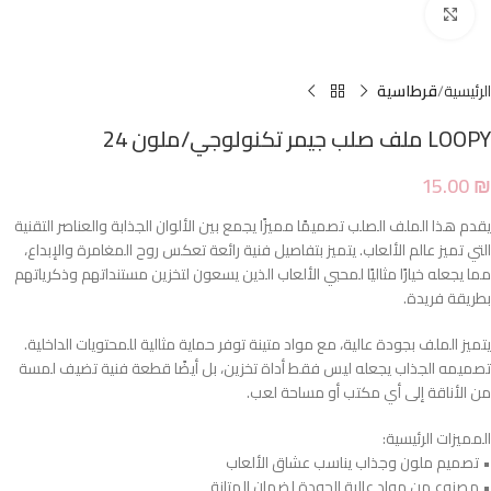
Click to enlarge
الرئيسية
قرطاسية
LOOPY ملف صلب جيمر تكنولوجي/ملون 24
15.00
₪
يقدم هذا الملف الصلب تصميمًا مميزًا يجمع بين الألوان الجذابة والعناصر التقنية
التي تميز عالم الألعاب. يتميز بتفاصيل فنية رائعة تعكس روح المغامرة والإبداع،
مما يجعله خيارًا مثاليًا لمحبي الألعاب الذين يسعون لتخزين مستنداتهم وذكرياتهم
بطريقة فريدة.
يتميز الملف بجودة عالية، مع مواد متينة توفر حماية مثالية للمحتويات الداخلية.
تصميمه الجذاب يجعله ليس فقط أداة تخزين، بل أيضًا قطعة فنية تضيف لمسة
من الأناقة إلى أي مكتب أو مساحة لعب.
المميزات الرئيسية:
• تصميم ملون وجذاب يناسب عشاق الألعاب
• مصنوع من مواد عالية الجودة لضمان المتانة